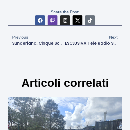
Share the Post:
Previous
Next
Sunderland, Cinque Sconfitte E Quarto Posto: Ora I Playoff. A Trigoria Si Tifa Promozione Per Le Fée
ESCLUSIVA Tele Radio Stereo – Pin: “Vorrei Che Ranieri Ci Ripensasse, Con Juric La Squadra Era Alla Deriva. Dovbyk Vero Centravanti, Stimo Pellegrini”
Articoli correlati