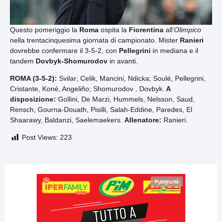
Questo pomeriggio la
Roma
ospita la
Fiorentina
all’
Olimpico
nella trentacinquesima giornata di campionato. Mister
Ranieri
dovrebbe confermare il 3-5-2, con
Pellegrini
in mediana e il
tandem
Dovbyk-Shomurodov
in avanti.
ROMA (3-5-2):
Svilar; Celik, Mancini, Ndicka; Soulé, Pellegrini,
Cristante, Koné, Angeliño; Shomurodov , Dovbyk.
A
disposizione:
Gollini, De Marzi, Hummels, Nelsson, Saud,
Rensch, Gourna-Douath, Pisilli, Salah-Eddine, Paredes, El
Shaarawy, Baldanzi, Saelemaekers.
Allenatore:
Ranieri.
Post Views:
223
Pubblicità