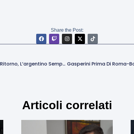
Share the Post:
Dybala-Roma: Il Boca Spinge Per Il Ritorno, L’argentino Sempre Più Lontano
Articoli correlati