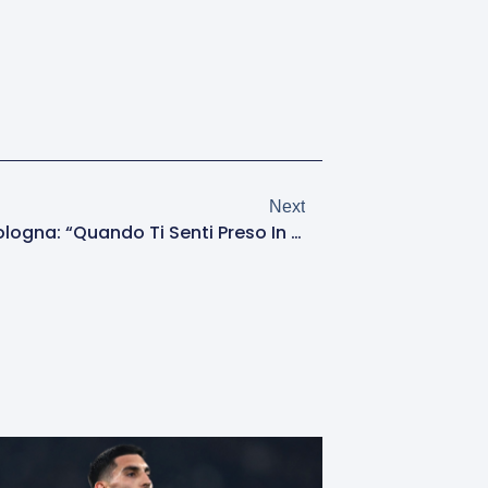
Next
Gasperini Prima Di Roma-Bologna: “Quando Ti Senti Preso In Giro Fai La Faccia Da Scemo”