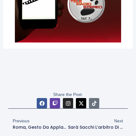
Share the Post:
Previous
Next
Roma, Gesto Da Applausi Per La Festa Del Papà: Visita A Rebibbia E Doni Ai Detenuti
Sarà Sacchi L’arbitro Di Roma-Lecce. Due Precedenti Stagionali: Bilancio Positivo Per I Giallorossi