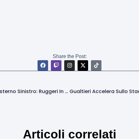
Share the Post:
Calciomercato Roma, Caccia All’esterno Sinistro: Ruggeri In Pole, Ma Spuntano Oosterwolde E Obrador
Articoli correlati