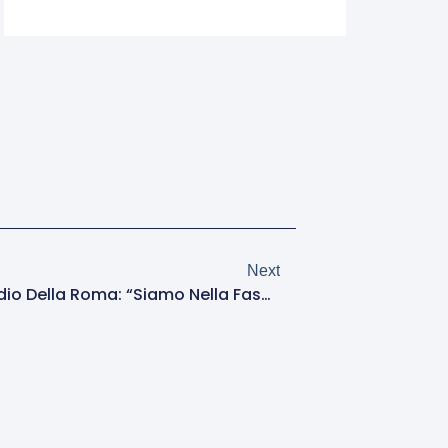
Next
Gualtieri Accelera Sullo Stadio Della Roma: “Siamo Nella Fase Decisiva”