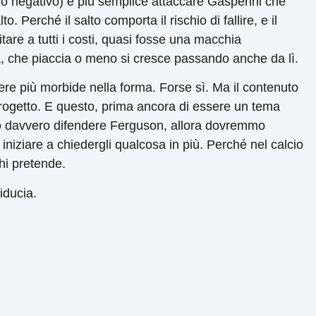
 o negativo) è più semplice attaccare Gasperini che
. Perché il salto comporta il rischio di fallire, e il
tare a tutti i costi, quasi fosse una macchia
ita, che piaccia o meno si cresce passando anche da lì.
re più morbide nella forma. Forse sì. Ma il contenuto
progetto. E questo, prima ancora di essere un tema
o davvero difendere Ferguson, allora dovremmo
 iniziare a chiedergli qualcosa in più. Perché nel calcio
chi pretende.
fiducia.