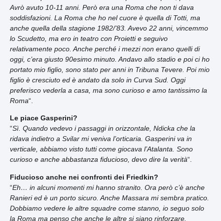
Avrò avuto 10-11 anni. Però era una Roma che non ti dava
soddisfazioni. La Roma che ho nel cuore è quella di Totti, ma
anche quella della stagione 1982/’83. Avevo 22 anni, vincemmo
lo Scudetto, ma ero in teatro con Proietti e seguivo
relativamente poco. Anche perché i mezzi non erano quelli di
oggi, c’era giusto 90esimo minuto. Andavo allo stadio e poi ci ho
portato mio figlio, sono stato per anni in Tribuna Tevere. Poi mio
figlio è cresciuto ed è andato da solo in Curva Sud. Oggi
preferisco vederla a casa, ma sono curioso e amo tantissimo la
Roma
“.
Le piace Gasperini?
“
Sì. Quando vedevo i passaggi in orizzontale, Ndicka che la
ridava indietro a Svilar mi veniva l’orticaria. Gasperini va in
verticale, abbiamo visto tutti come giocava l’Atalanta. Sono
curioso e anche abbastanza fiducioso, devo dire la verità
“.
Fiducioso anche nei confronti dei Friedkin?
“
Eh… in alcuni momenti mi hanno stranito. Ora però c’è anche
Ranieri ed è un porto sicuro. Anche Massara mi sembra pratico.
Dobbiamo vedere le altre squadre come stanno, io seguo solo
la Roma ma penso che anche le altre si siano rinforzare.