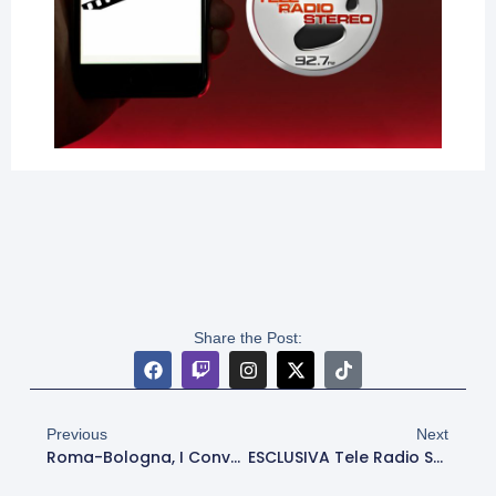
Share the Post:
Previous
Next
Roma-Bologna, I Convocati Di Gasperini: Out Anche Salah-Eddine
ESCLUSIVA Tele Radio Stereo – Cipriani: “Roma-Bologna Sfida Insidiosa, Sono Curioso Di Gasp. Dovbyk? Gli Manca Cattiveria Agonistica”