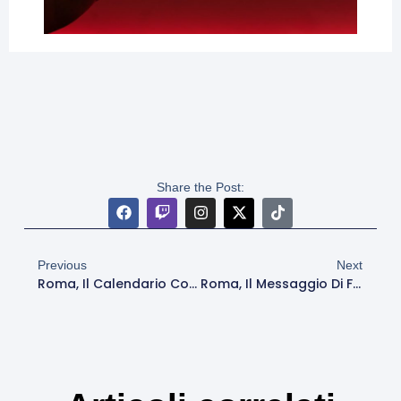
Share the Post:
Previous
Next
Roma, Il Calendario Completo Della Serie A 2025-26: Esordio Col Bologna All’Olimpico, Derby Alla 4a E Alla Penultima Giornata
Roma, Il Messaggio Di Fine Stagione Della Proprietà: “Grati A Ranieri, Con Gasperini Un Futuro Vincente. Tornerà Il Vecchio Stemma”