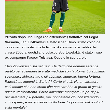
Arrivato dopo una lunga (ed estenuante) trattativa col
Legia
Varsavia
, Jan
Ziolkowski
è stato il penultimo ultimo colpo del
calciomercato estivo della
Roma
. A commentare l’addio del
classe 2005 al quotidiano polacco Sportowefakty, è stato il suo
ex compagno Kacper
Tobiasz
. Queste le sue parole.
“Jan Ziolkowski ci ha salutato. Ha detto che domani sarebbe
partito per sostenere le visite mediche con la Roma. Lo abbiamo
sostenuto, abbracciato e gli abbiamo augurato buona fortuna.
Riuscirà ad imporsi in Serie A? Certo che sì
.
Ha un carattere
così tenace che non credo che non sarebbe in grado di gestire
questo trasferimento. Forse dovrebbe mangiare un po’ di più
per diventare più potente, ma, nonostante ciò, considerando il
suo aspetto, è un giocatore molto forte. Soprattutto dal punto di
vista mentale”.