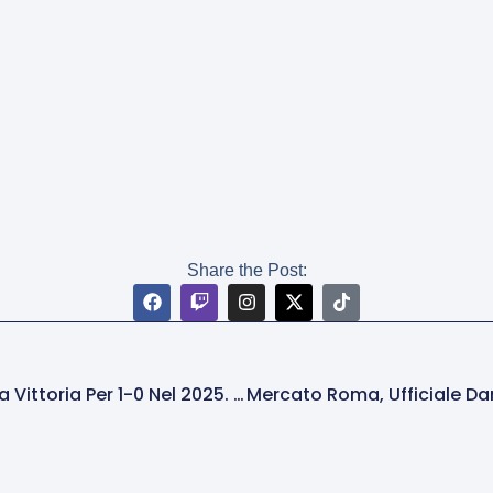
Share the Post:
Cortomusismo Giallorosso: Decima Vittoria Per 1-0 Nel 2025. Soulé Match-Winner In 4 Occasioni