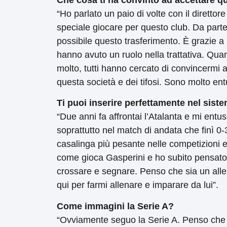
Che cosa ti ha convinto ad accettare q
“Ho parlato un paio di volte con il diretto
speciale giocare per questo club. Da parte 
possibile questo trasferimento. È grazie a 
hanno avuto un ruolo nella trattativa. Qu
molto, tutti hanno cercato di convincermi 
questa società e dei tifosi. Sono molto en
Ti puoi inserire perfettamente nel siste
“Due anni fa affrontai l’Atalanta e mi entu
soprattutto nel match di andata che finì 0-3
casalinga più pesante nelle competizioni 
come gioca Gasperini e ho subito pensato 
crossare e segnare. Penso che sia un allen
qui per farmi allenare e imparare da lui”.
Come immagini la Serie A?
“Ovviamente seguo la Serie A. Penso che s