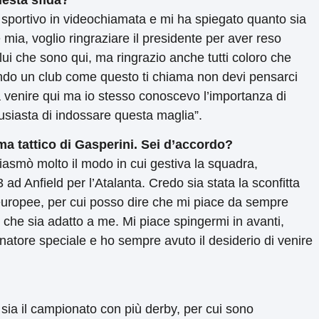
uesta sfida?
re sportivo in videochiamata e mi ha spiegato quanto sia
mia, voglio ringraziare il presidente per aver reso
lui che sono qui, ma ringrazio anche tutti coloro che
ando un club come questo ti chiama non devi pensarci
a venire qui ma io stesso conoscevo l’importanza di
tusiasta di indossare questa maglia”.
ma tattico di Gasperini.
Sei d’accordo?
siasmò molto il modo in cui gestiva la squadra,
 ad Anfield per l’Atalanta. Credo sia stata la sconfitta
europee, per cui posso dire che mi piace da sempre
che sia adatto a me. Mi piace spingermi in avanti,
atore speciale e ho sempre avuto il desiderio di venire
ia il campionato con più derby, per cui sono