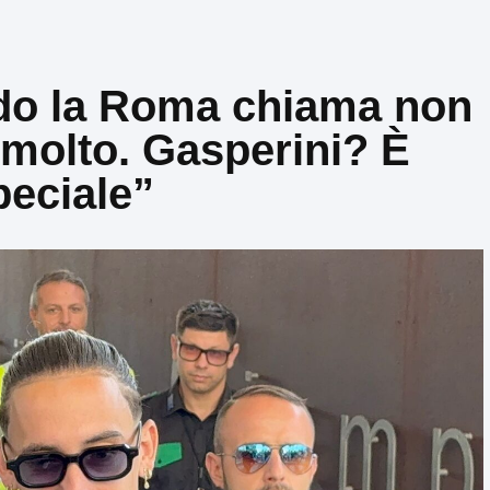
do la Roma chiama non
 molto. Gasperini? È
peciale”