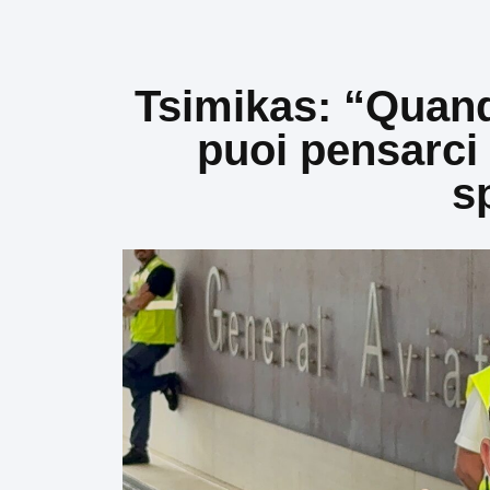
Tsimikas: “Quan
puoi pensarci
s