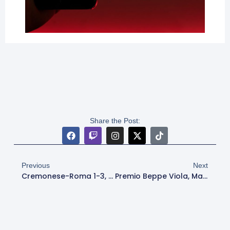
Share the Post:
Previous
Next
Cremonese-Roma 1-3, Le Pagelle Dei Giallorossi: Wesley Inesauribile, Ferguson Prepotente
Premio Beppe Viola, Mancini: “Siamo Primi Per Merito. Il Rinnovo? Ne Parleremo Al Momento Giusto”