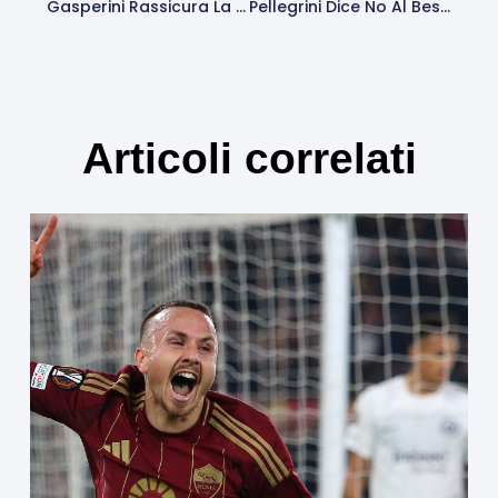
Gasperini Rassicura La Roma: “Rinnovi? Questione Di Giorni. Con Friedkin E D’Amico Ci Sentiamo Sempre”
Pellegrini Dice No Al Besiktas: Il Rinnovo Con La Roma È Sempre Più Vicino
Articoli correlati