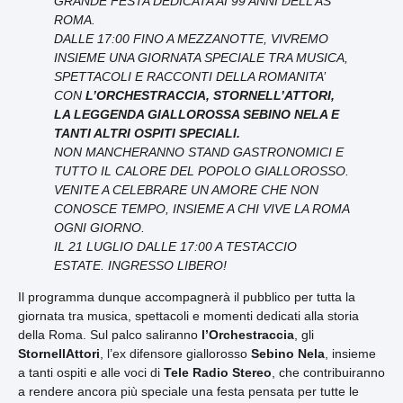
GRANDE FESTA DEDICATA AI 99 ANNI DELL’AS
ROMA.
DALLE 17:00 FINO A MEZZANOTTE, VIVREMO
INSIEME UNA GIORNATA SPECIALE TRA MUSICA,
SPETTACOLI E RACCONTI DELLA ROMANITA’
CON
L’ORCHESTRACCIA, STORNELL’ATTORI,
LA LEGGENDA GIALLOROSSA SEBINO NELA E
TANTI ALTRI OSPITI SPECIALI.
NON MANCHERANNO STAND GASTRONOMICI E
TUTTO IL CALORE DEL POPOLO GIALLOROSSO.
VENITE A CELEBRARE UN AMORE CHE NON
CONOSCE TEMPO, INSIEME A CHI VIVE LA ROMA
OGNI GIORNO.
IL 21 LUGLIO DALLE 17:00 A TESTACCIO
ESTATE. INGRESSO LIBERO!
Il programma dunque accompagnerà il pubblico per tutta la
giornata tra musica, spettacoli e momenti dedicati alla storia
della Roma. Sul palco saliranno
l’Orchestraccia
, gli
StornellAttori
, l’ex difensore giallorosso
Sebino Nela
, insieme
a tanti ospiti e alle voci di
Tele Radio Stereo
, che contribuiranno
a rendere ancora più speciale una festa pensata per tutte le