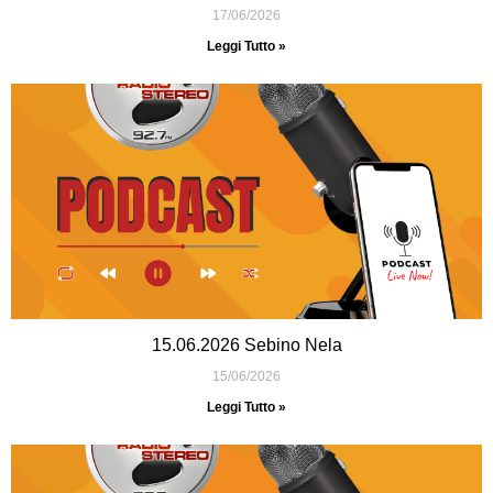
17/06/2026
Leggi Tutto »
15.06.2026 Sebino Nela
15/06/2026
Leggi Tutto »