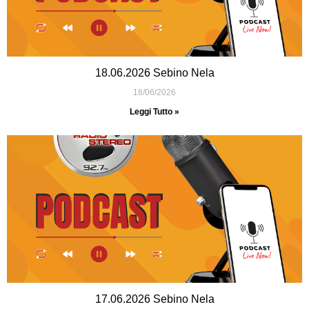
18.06.2026 Sebino Nela
18/06/2026
Leggi Tutto »
17.06.2026 Sebino Nela