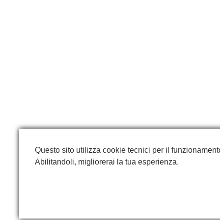
Questo sito utilizza cookie tecnici per il funzionamento 
Abilitandoli, migliorerai la tua esperienza.