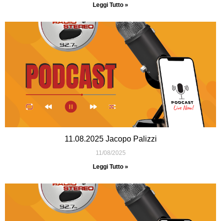
Leggi Tutto »
11.08.2025 Jacopo Palizzi
11/08/2025
Leggi Tutto »