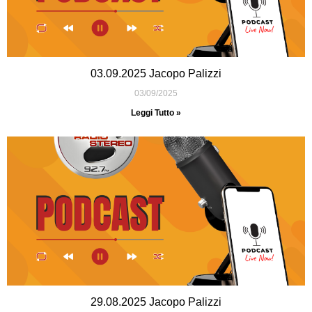
03.09.2025 Jacopo Palizzi
03/09/2025
Leggi Tutto »
29.08.2025 Jacopo Palizzi