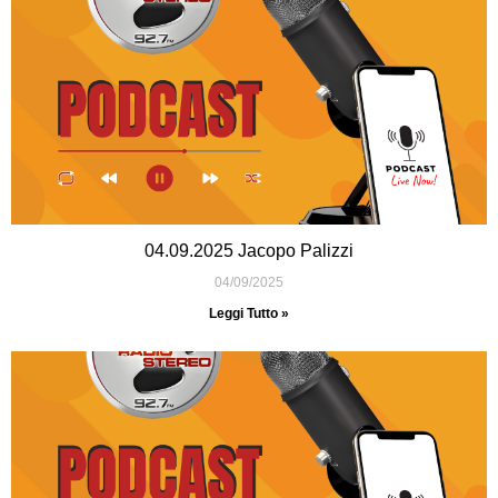
04.09.2025 Jacopo Palizzi
04/09/2025
Leggi Tutto »