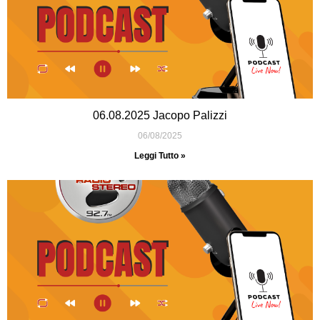
06.08.2025 Jacopo Palizzi
06/08/2025
Leggi Tutto »