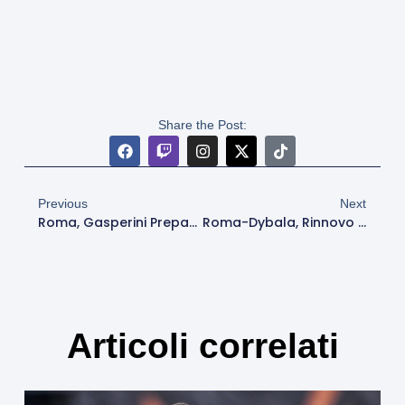
Share the Post:
Previous
Next
Roma, Gasperini Prepara La Rivoluzione: Cinque Acquisti Per La Nuova Stagione
Roma-Dybala, Rinnovo A Un Passo: Può Esserci Anche L’opzione Per Il 2028
Articoli correlati