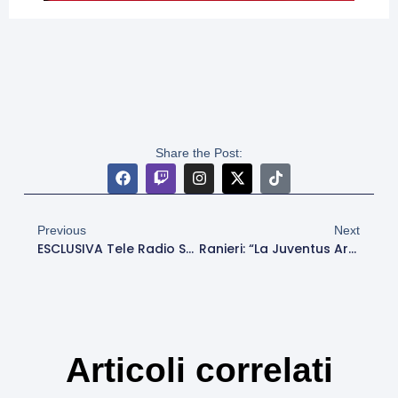
Share the Post:
Previous
Next
ESCLUSIVA Tele Radio Stereo – Tovalieri: “Roma-Juventus Non È Mai Una Partita Semplice. Pellegrini? Mi Piange Il Cuore Vederlo Così”
Ranieri: “La Juventus Arriverà Tra Le Prime Quattro”. Poi, Sul Futuro: “Voglio Vedere Che Cosa C’è Oltre Il Calcio”
Articoli correlati