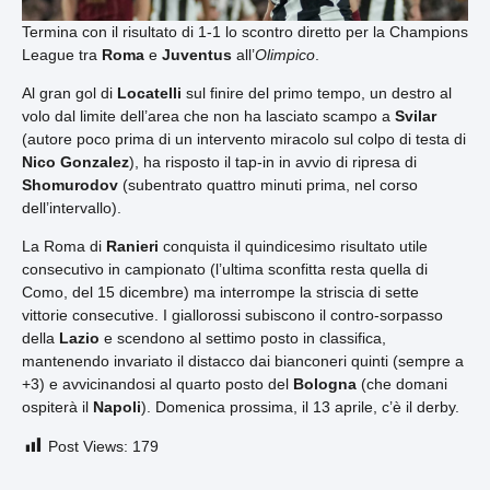
Termina con il risultato di 1-1 lo scontro diretto per la Champions
League tra
Roma
e
Juventus
all’
Olimpico
.
Al gran gol di
Locatelli
sul finire del primo tempo, un destro al
volo dal limite dell’area che non ha lasciato scampo a
Svilar
(autore poco prima di un intervento miracolo sul colpo di testa di
Nico Gonzalez
), ha risposto il tap-in in avvio di ripresa di
Shomurodov
(subentrato quattro minuti prima, nel corso
dell’intervallo).
La Roma di
Ranieri
conquista il quindicesimo risultato utile
consecutivo in campionato (l’ultima sconfitta resta quella di
Como, del 15 dicembre) ma interrompe la striscia di sette
vittorie consecutive. I giallorossi subiscono il contro-sorpasso
della
Lazio
e scendono al settimo posto in classifica,
mantenendo invariato il distacco dai bianconeri quinti (sempre a
+3) e avvicinandosi al quarto posto del
Bologna
(che domani
ospiterà il
Napoli
). Domenica prossima, il 13 aprile, c’è il derby.
Post Views:
179