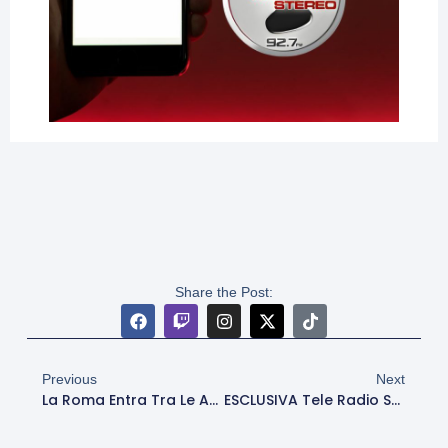
Share the Post:
Previous
Next
La Roma Entra Tra Le Adidas Elite Teams: Cosa Significa E Cosa Cambia
ESCLUSIVA Tele Radio Stereo – Annese (CT Afghanistan): “Ho Smesso A Causa Degli Infortuni, Ma Ora Alleno E Giro Il Mondo”