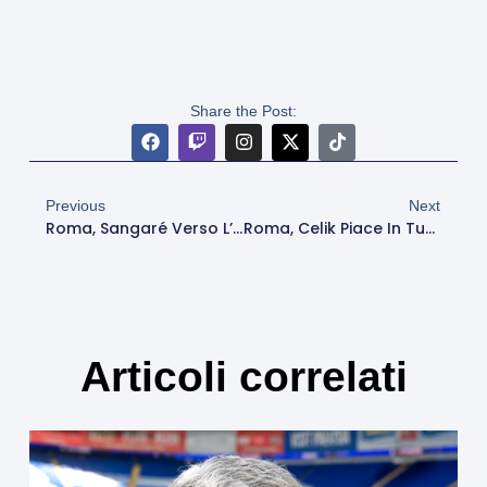
Share the Post:
Previous
Next
Roma, Sangaré Verso L’addio: L’Elche Pronto A Riscattarlo. Torna Salah-Eddine
Roma, Celik Piace In Turchia: Fenerbahce E Galatasaray Pronti A Sfidarsi Per Il Difensore
Articoli correlati