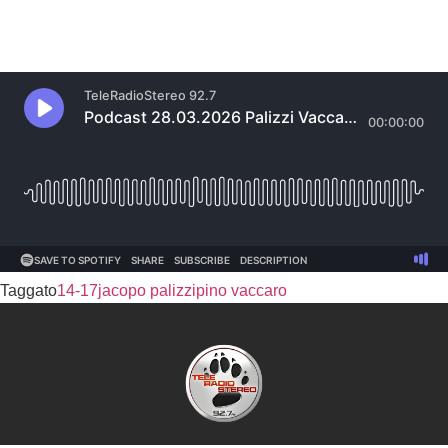
Taggato
14-17
jacopo palizzi
pino vaccaro