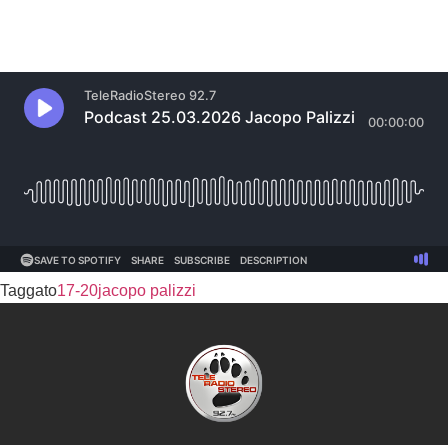
Taggato
17-20
jacopo palizzi