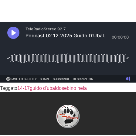
Taggato
14-17
guido d'ubaldo
sebino nela