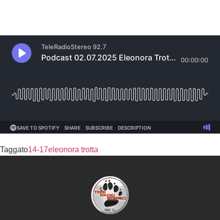
Taggato
14-17
eleonora trotta