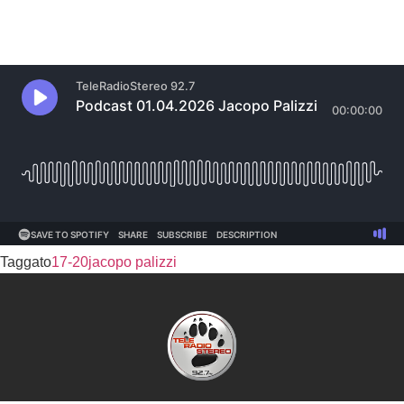
Taggato
17-20
jacopo palizzi