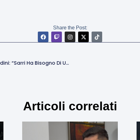
Share the Post:
ESCLUSIVA Tele Radio Stereo – Cardini: “Sarri Ha Bisogno Di Una Squadra Con Giocatori Affamati. Non Avrebbe Problemi A Venire Alla Roma”
Articoli correlati