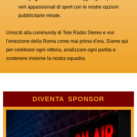
veri appassionati di sport con le nostre opzioni
pubblicitarie mirate.
Unisciti alla community di Tele Radio Stereo e vivi
l'emozione della Roma come mai prima d'ora. Siamo qui
per celebrare ogni vittoria, analizzare ogni partita e
sostenere insieme la nostra squadra.
DIVENTA SPONSOR