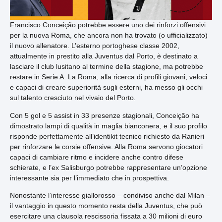
Francisco Conceição potrebbe essere uno dei rinforzi offensivi
per la nuova Roma, che ancora non ha trovato (o ufficializzato)
il nuovo allenatore. L’esterno portoghese classe 2002,
attualmente in prestito alla Juventus dal Porto, è destinato a
lasciare il club lusitano al termine della stagione, ma potrebbe
restare in Serie A. La Roma, alla ricerca di profili giovani, veloci
e capaci di creare superiorità sugli esterni, ha messo gli occhi
sul talento cresciuto nel vivaio del Porto.
Con 5 gol e 5 assist in 33 presenze stagionali, Conceição ha
dimostrato lampi di qualità in maglia bianconera, e il suo profilo
risponde perfettamente all’identikit tecnico richiesto da Ranieri
per rinforzare le corsie offensive. Alla Roma servono giocatori
capaci di cambiare ritmo e incidere anche contro difese
schierate, e l’ex Salisburgo potrebbe rappresentare un’opzione
interessante sia per l’immediato che in prospettiva.
Nonostante l’interesse giallorosso – condiviso anche dal Milan –
il vantaggio in questo momento resta della Juventus, che può
esercitare una clausola rescissoria fissata a 30 milioni di euro