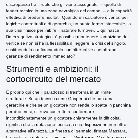
discrepanza tra il ruolo che gli viene assegnato — quello di
leader tecnico in una zona nevralgica del campo — e la capacità
effettiva di produrre risultati. Quando un calciatore diventa, per
logiche contrattuali o di gerarchia, un punto fermo intoccabile, la
sua crisi finisce per inibire il naturale turnover. E qui nasce
l’interrogativo strategico: è possibile mantenere l’ambizione del
vertice se non si ha la flessibilità di leggere la crisi del singolo,
sostituendolo o affiancandolo con alternative che offrano
garanzie di rendimento immediato?
Strumenti e ambizioni: il
cortocircuito del mercato
È proprio qui che il paradosso si trasforma in un limite
strutturale. Se un tecnico come Gasperini che non ama
gerarchie e che se un giocatore non rende lo sbatte in panchina
per due mesi, si trova costretto a confermare
incondizionatamente un giocatore chiaramente in difficoltà,
significa che la dotazione tecnica a sua disposizione non offre
alternative all’altezza. La finestra di gennaio, firmata Massara,
ha portato in dote profili giovani —
Venturino, Vaz, lo stesso