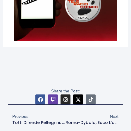
Share the Post:
Previous
Next
Totti Difende Pellegrini: “È Tra I Migliori Centrocampisti, Deve Rinnovare”. Poi Scherza Su Dybala
Roma-Dybala, Ecco L’offerta: Ingaggio Ridotto E Bonus Nel Nuovo Contratto