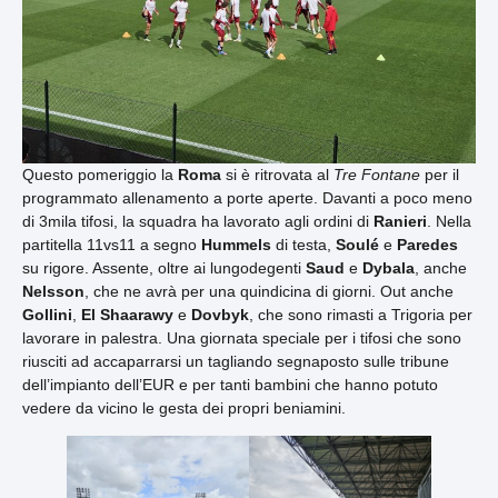
Questo pomeriggio la
Roma
si è ritrovata al
Tre Fontane
per il
programmato allenamento a porte aperte. Davanti a poco meno
di 3mila tifosi, la squadra ha lavorato agli ordini di
Ranieri
. Nella
partitella 11vs11 a segno
Hummels
di testa,
Soulé
e
Paredes
su rigore. Assente, oltre ai lungodegenti
Saud
e
Dybala
, anche
Nelsson
, che ne avrà per una quindicina di giorni. Out anche
Gollini
,
El Shaarawy
e
Dovbyk
, che sono rimasti a Trigoria per
lavorare in palestra. Una giornata speciale per i tifosi che sono
riusciti ad accaparrarsi un tagliando segnaposto sulle tribune
dell’impianto dell’EUR e per tanti bambini che hanno potuto
vedere da vicino le gesta dei propri beniamini.