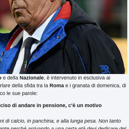
o
e della
Nazionale
, è intervenuto in esclusiva ai
lare della sfida tra la
Roma
e
i granata di domenica, di
co le sue parole:
ciso di andare in pensione, c’è un motivo
i di calcio, in panchina, e alla lunga pesa. Non tanto
nte perché arrivando a una certa età devi dedicare del