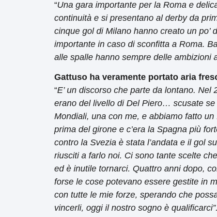
“
Una gara importante per la Roma e delicat
continuità e si presentano al derby da primi
cinque gol di Milano hanno creato un po’ 
importante in caso di sconfitta a Roma. Ba
alle spalle hanno sempre delle ambizioni 
Gattuso ha veramente portato aria fres
“
E’ un discorso che parte da lontano. Nel 2
erano del livello di Del Piero… scusate se 
Mondiali, una con me, e abbiamo fatto un 
prima del girone e c’era la Spagna più fort
contro la Svezia è stata l’andata e il gol su
riusciti a farlo noi. Ci sono tante scelte c
ed è inutile tornarci. Quattro anni dopo, co
forse le cose potevano essere gestite in m
con tutte le mie forze, sperando che poss
vincerli, oggi il nostro sogno è qualificarci”