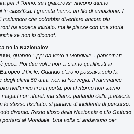
a per il Torino: se i giallorossi vincono danno
 in classifica, i granata hanno un filo di ambizione. I
di malumore che potrebbe diventare ancora più
roni ha appena iniziato, ma le piazze con una storia
anche se non lo dicono
“.
ca nella Nazionale?
006, quando Lippi ha vinto il Mondiale, i panchinari
è poco. Poi due volte non ci siamo qualificati ai
Europeo difficile. Quando c’ero io passava solo la
e degli ultimi 50 anni, non la Norvegia. Il rammarico
bito nell’unico tiro in porta, poi al ritorno non siamo
he magari non rifarei, ma stiamo parlando della preistoria
n lo stesso risultato, si parlava di incidente di percorso:
odo diverso. Resto tifoso della Nazionale e tifo Gattuso
a portarci al Mondiale. Una volta ci andavamo per
.