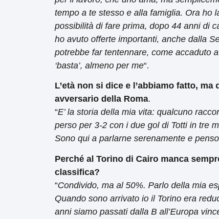
tempo a te stesso e alla famiglia. Ora ho l
possibilità di fare prima, dopo 44 anni di 
ho avuto offerte importanti, anche dalla S
potrebbe far tentennare, come accaduto a R
‘basta’, almeno per me
“.
L’età non si dice e l’abbiamo fatto, ma
avversario della Roma
.
“
E’ la storia della mia vita: qualcuno rac
perso per 3-2 con i due gol di Totti in tre 
Sono qui a parlarne serenamente e penso 
Perché al Torino di Cairo manca sempr
classifica?
“
Condivido, ma al 50%. Parlo della mia esp
Quando sono arrivato io il Torino era reduce
anni siamo passati dalla B all’Europa vince