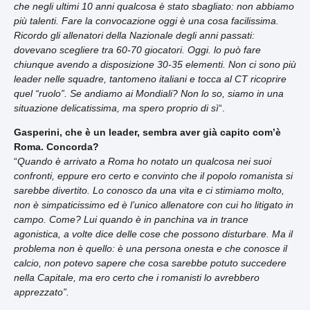
che negli ultimi 10 anni qualcosa è stato sbagliato: non abbiamo
più talenti. Fare la convocazione oggi è una cosa facilissima.
Ricordo gli allenatori della Nazionale degli anni passati:
dovevano scegliere tra 60-70 giocatori. Oggi. lo può fare
chiunque avendo a disposizione 30-35 elementi. Non ci sono più
leader nelle squadre, tantomeno italiani e tocca al CT ricoprire
quel “ruolo”. Se andiamo ai Mondiali? Non lo so, siamo in una
situazione delicatissima, ma spero proprio di sì
“.
Gasperini, che è un leader, sembra aver già capito com’è
Roma. Concorda?
“
Quando è arrivato a Roma ho notato un qualcosa nei suoi
confronti, eppure ero certo e convinto che il popolo romanista si
sarebbe divertito. Lo conosco da una vita e ci stimiamo molto,
non è simpaticissimo ed è l’unico allenatore con cui ho litigato in
campo. Come? Lui quando è in panchina va in trance
agonistica, a volte dice delle cose che possono disturbare. Ma il
problema non è quello: è una persona onesta e che conosce il
calcio, non potevo sapere che cosa sarebbe potuto succedere
nella Capitale, ma ero certo che i romanisti lo avrebbero
apprezzato”.