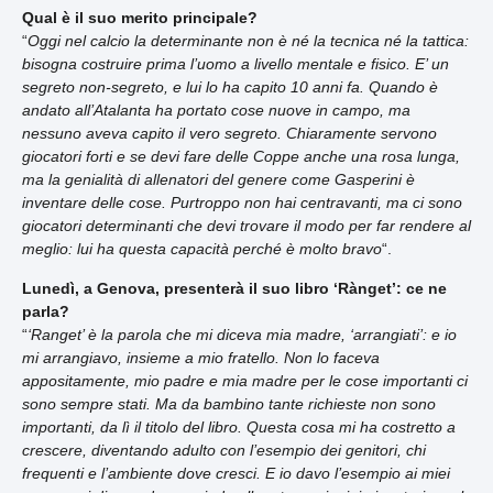
Qual è il suo merito principale?
“
Oggi nel calcio la determinante non è né la tecnica né la tattica:
bisogna costruire prima l’uomo a livello mentale e fisico. E’ un
segreto non-segreto, e lui lo ha capito 10 anni fa. Quando è
andato all’Atalanta ha portato cose nuove in campo, ma
nessuno aveva capito il vero segreto. Chiaramente servono
giocatori forti e se devi fare delle Coppe anche una rosa lunga,
ma la genialità di allenatori del genere come Gasperini è
inventare delle cose. Purtroppo non hai centravanti, ma ci sono
giocatori determinanti che devi trovare il modo per far rendere al
meglio: lui ha questa capacità perché è molto bravo
“.
Lunedì, a Genova, presenterà il suo libro ‘Rànget’: ce ne
parla?
“
‘Ranget’ è la parola che mi diceva mia madre, ‘arrangiati’: e io
mi arrangiavo, insieme a mio fratello. Non lo faceva
appositamente, mio padre e mia madre per le cose importanti ci
sono sempre stati. Ma da bambino tante richieste non sono
importanti, da lì il titolo del libro. Questa cosa mi ha costretto a
crescere, diventando adulto con l’esempio dei genitori, chi
frequenti e l’ambiente dove cresci. E io davo l’esempio ai miei