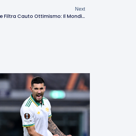
Next
Infortunio Wesley, Dal Brasile Filtra Cauto Ottimismo: Il Mondiale Non Dovrebbe Essere A Rischio