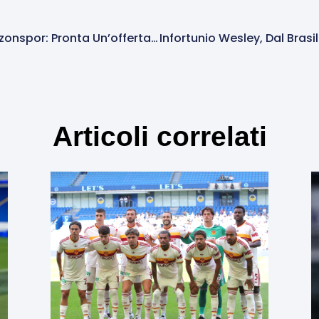
Dovbyk, Dalla Turchia Arriva Il Trabzonspor: Pronta Un’offerta Alla Roma Ma Non È Soddisfacente
Articoli correlati