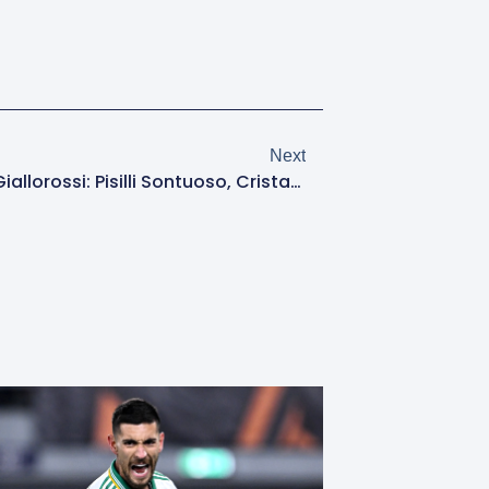
Next
Roma-Juve, Le Pagelle Dei Giallorossi: Pisilli Sontuoso, Cristante Orrori E Disastri