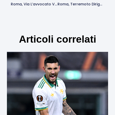
Roma, Via L’avvocato Vitali E Possibile Divorzio Da Ghisolfi. Ipotesi Ritorno Di Massara
Roma, Terremoto Dirigenziale: Addio A Ghisolfi E Vitali. Può Lasciare Anche Ricchio
Articoli correlati